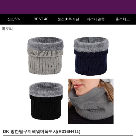
신상5%
BEST 40
찬스★특가딜
파격세일중
출석체크
목도리
DK 방한털무지넥워머목토시(R316H411)