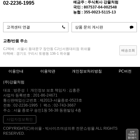
예금주 : 주식회사 강물처럼
02-2236-1995
국민 : 807537-04-002548
농협 : 355-0023-5115-13
고객센터 연결
상품 문의 게시판
교환/반품 주소
CJ택배 : 서울시 동대문구 장안동 CJ신서원대리점 위쉬몰
배송조회
타택배 : 경기도 구리시 토평동 136-1 위쉬몰
이용안내
이용약관
개인정보처리방침
PC버전
(주)강물처럼
대표 : 방준성 ㅣ 개인정보 보호 책임자 : 김홍준
사업자 등록번호 : 201-86-24671
통신판매업신고번호 : 제2013-서울종로-0523호
전화 : 02-2236-1995 ㅣ 팩스 : 02-743-3667
주소 : 서울 종로구 숭인1동 56-38 동원빌딩 4층
사업자정보확인
COPYRIGHT(C)위쉬몰 - 빅사이즈여성의류 전문쇼핑몰 ALL RIGHTS
RESERVED.