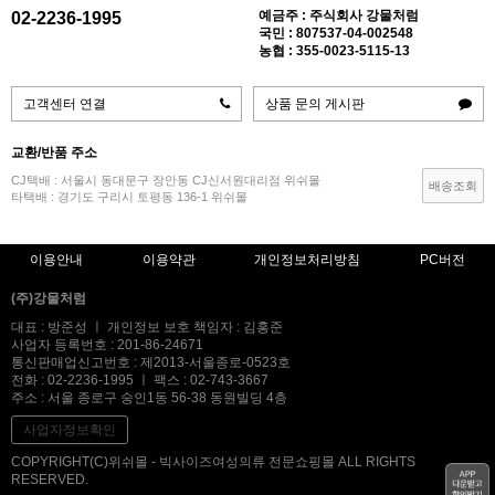
예금주 : 주식회사 강물처럼
02-2236-1995
국민 : 807537-04-002548
농협 : 355-0023-5115-13
고객센터 연결
상품 문의 게시판
교환/반품 주소
CJ택배 : 서울시 동대문구 장안동 CJ신서원대리점 위쉬몰
배송조회
타택배 : 경기도 구리시 토평동 136-1 위쉬몰
이용안내
이용약관
개인정보처리방침
PC버전
(주)강물처럼
대표 : 방준성 ㅣ 개인정보 보호 책임자 : 김홍준
사업자 등록번호 : 201-86-24671
통신판매업신고번호 : 제2013-서울종로-0523호
전화 : 02-2236-1995 ㅣ 팩스 : 02-743-3667
주소 : 서울 종로구 숭인1동 56-38 동원빌딩 4층
사업자정보확인
COPYRIGHT(C)위쉬몰 - 빅사이즈여성의류 전문쇼핑몰 ALL RIGHTS
RESERVED.