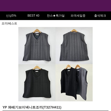
신상5%
BEST 40
찬스★특가딜
파격세일중
출석체크
조끼/베스트
YP 꽈배기브이넥니트조끼(T327H411)