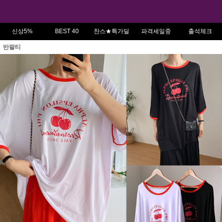
신상5%
BEST 40
찬스★특가딜
파격세일중
출석체크
반팔티