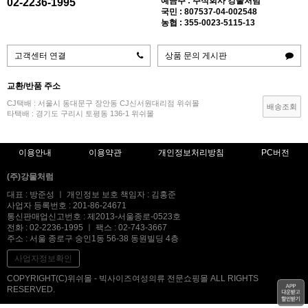
예금주 : 주식회사 강물처럼
02-2236-1995
국민 : 807537-04-002548
농협 : 355-0023-5115-13
고객센터 연결
상품 문의 게시판
교환/반품 주소
CJ택배 : 서울시 동대문구 장안동 CJ신서원대리점 위쉬몰
배송조회
타택배 : 경기도 구리시 토평동 136-1 위쉬몰
이용안내
이용약관
개인정보처리방침
PC버전
(주)강물처럼
대표 : 방준성 ㅣ 개인정보 보호 책임자 : 김홍준
사업자 등록번호 : 201-86-24671
통신판매업신고번호 : 제2013-서울종로-0523호
전화 : 02-2236-1995 ㅣ 팩스 : 02-743-3667
주소 : 서울 종로구 숭인1동 56-38 동원빌딩 4층
사업자정보확인
COPYRIGHT(C)위쉬몰 - 빅사이즈여성의류 전문쇼핑몰 ALL RIGHTS
RESERVED.