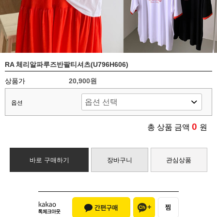
RA 체리알파루즈반팔티셔츠(U796H606)
상품가
20,900원
옵션
0
총 상품 금액
원
바로 구매하기
장바구니
관심상품