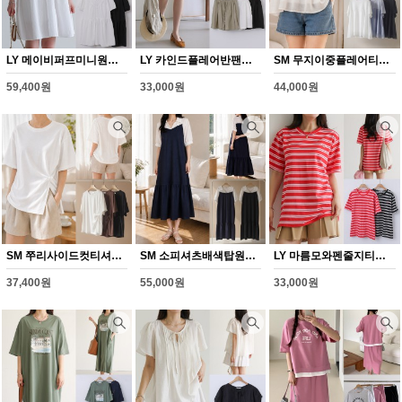
LY 메이비퍼프미니원피스(Y364H608)
LY 카인드플레어반팬츠(Y365H608)
SM 무지이중플레어티셔츠(Y366H608)
59,400원
33,000원
44,000원
SM 쭈리사이드컷티셔츠(Y367H608)
SM 소피셔츠배색탑원피스(Y368H608)
LY 마름모와펜줄지티셔츠(Y352H608)
37,400원
55,000원
33,000원