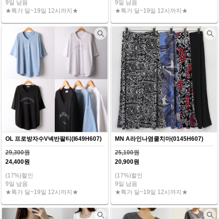
9일 남음
9일 남음
★특가 딜~19일 12시까지★
★특가 딜~19일 12시까지★
OL 프로방자수V넥반팔티(I649H607)
MN A라인나염쿨치마(0145H607)
29,300원
25,100원
24,400원
20,900원
(17%)할인
(17%)할인
9일 남음
9일 남음
★특가 딜~19일 12시까지★
★특가 딜~19일 12시까지★