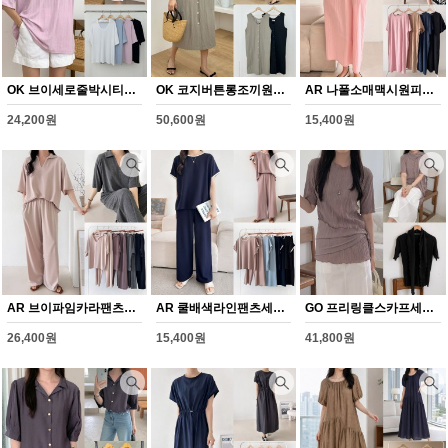
OK 브이세로줄박시티셔츠(Y375H608)
OK 코지버튼롱조끼원피스(Y376H608)
AR 나풀소매맥시원피스(Y377H608)
24,200원
50,600원
15,400원
AR 브이파임카라팬츠세트(Y378H608)
AR 쿨배색라인팬츠세트(Y379H608)
GO 프리링클스카프세트(Y380H608)
26,400원
15,400원
41,800원