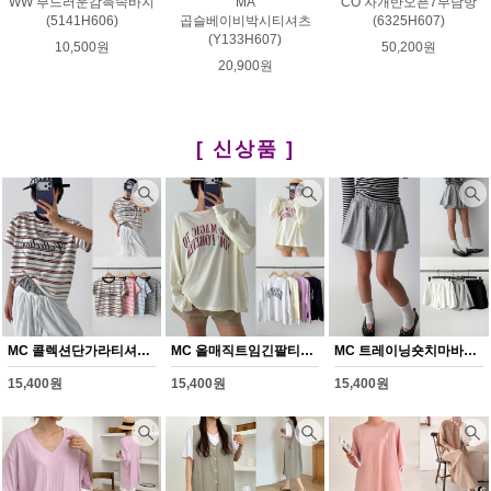
WW 부드러운감촉속바지
MA
CO 자개반오픈7부남방
(5141H606)
곱슬베이비박시티셔츠
(6325H607)
(Y133H607)
10,500원
50,200원
20,900원
[ 신상품 ]
MC 콜렉션단가라티셔츠(Y372H608)
MC 올매직트임긴팔티셔츠(Y373H608)
MC 트레이닝숏치마바지(Y374H608)
15,400원
15,400원
15,400원