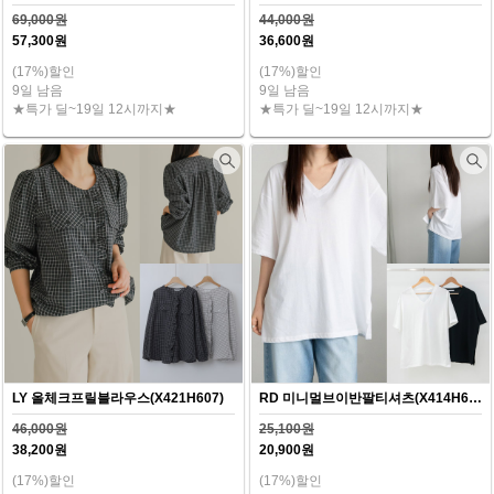
69,000원
44,000원
57,300원
36,600원
(17%)할인
(17%)할인
9일 남음
9일 남음
★특가 딜~19일 12시까지★
★특가 딜~19일 12시까지★
LY 올체크프릴블라우스(X421H607)
RD 미니멀브이반팔티셔츠(X414H607)
46,000원
25,100원
38,200원
20,900원
(17%)할인
(17%)할인