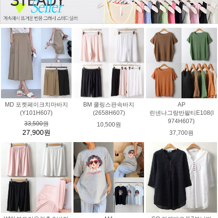
MD 포켓페이크치마바지
BM 쿨링스판속바지
AP
(Y101H607)
(2658H607)
린넨나그랑반팔티E108(I
974H607)
33,500원
10,500원
27,900원
37,700원