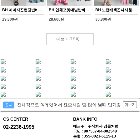
BH 데미지끈밴딩반바지(Y347H608)
BH 입체포켓데님반바지(Y348H608)
BH 노던배색끈나시원피스(Y349H608)
29,800원
28,600원
30,800원
더보기
(
1
/
10
)
+
전체적으로 여유있어서 요즘처럼 땀 많이 날때 입기좋
더보기
공지
CS CENTER
BANK INFO
예금주 : 주식회사 강물처럼
02-2236-1995
국민 : 807537-04-002548
농협 : 355-0023-5115-13