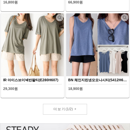
16,800원
66,900원
IR 아이스브이넥반팔티(E280H607)
BN 체인지린넨모모나시티(S412H607)
29,300원
18,900원
더보기
(
1
/
2
)
+