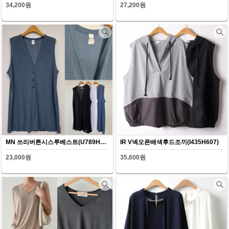
34,200원
27,200원
MN 쓰리버튼시스루베스트(U789H607)
IR V넥오픈배색후드조끼(I435H607)
23,000원
35,600원