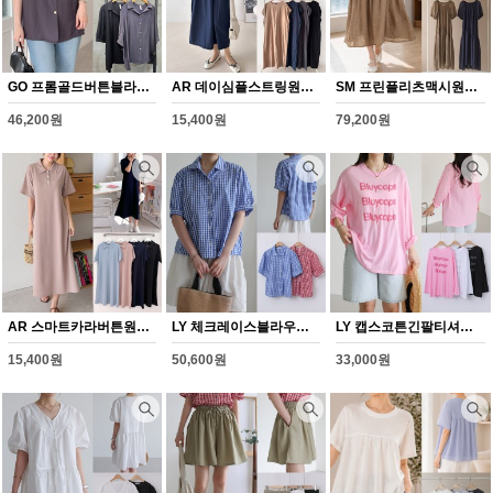
GO 프롬골드버튼블라우스(Y381H608)
AR 데이심플스트링원피스(Y371H608)
SM 프린플리츠맥시원피스(Y369H608)
46,200원
15,400원
79,200원
AR 스마트카라버튼원피스(Y370H608)
LY 체크레이스블라우스(Y363H608)
LY 캡스코튼긴팔티셔츠(Y362H608)
15,400원
50,600원
33,000원