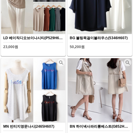
LD 베이직디오브이나시티(P529H607)
BG 블링목걸이블라우스(5346H607)
23,000원
50,200원
MN 빈티지영문나시(2465H607)
BN 하이넥사파리롱베스트(G852H607)