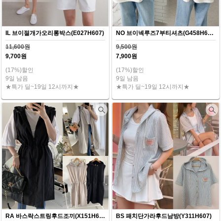
IL 브이절개가오리롱박스(E027H607)
NO 브이넥루즈7부티셔츠(G458H607)
11,600원
9,500원
9,700원
7,900원
(17%)할인
(17%)할인
9일 남음
9일 남음
★특가 딜~19일 12시까지★
★특가 딜~19일 12시까지★
RA 바스락스트링후드조끼(X151H607)
BS 패치단가라후드남방(Y311H607)