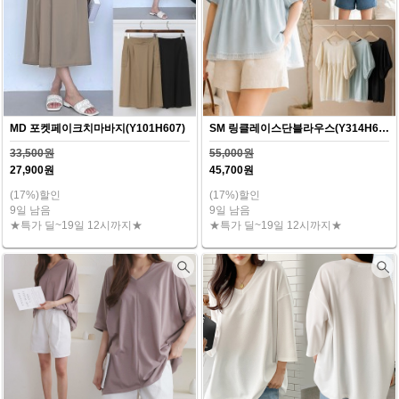
MD 포켓페이크치마바지(Y101H607)
SM 링클레이스단블라우스(Y314H607)
33,500원
55,000원
27,900원
45,700원
(17%)할인
(17%)할인
9일 남음
9일 남음
★특가 딜~19일 12시까지★
★특가 딜~19일 12시까지★