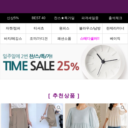
신상5%
BEST 40
찬스★특가딜
파격세일중
출석체크
자켓/점퍼
티셔츠
원피스
블라우스/남방
란제리/이너
바지/레깅스
조끼/가디건
패션소품
스테디셀러!!
베이직
[ 추천상품 ]