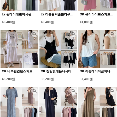
LY 썬데이해변박시원피스(Y353H608)
LY 리본핀탁줄블라우스(Y354H608)
OK 유어라이프스커트세트(Y355H608)
48,400원
48,400원
41,800원
OK 네추럴겹단스커트세트(Y356H608)
OK 찰랑뒷매듭나시티셔츠(Y357H608)
OK 이중레이어골지나시(Y358H608)
46,200원
35,200원
37,400원