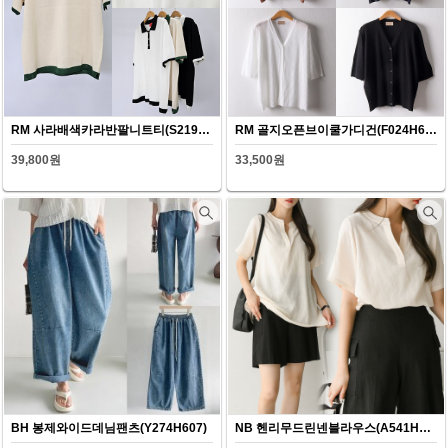
RM 사라배색카라반팔니트티(S219H607)
RM 골지오픈브이쿨가디건(F024H607)
39,800원
33,500원
BH 봉제와이드데님팬츠(Y274H607)
NB 헨리무드린넨블라우스(A541H607)