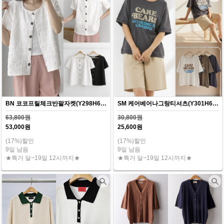
BN 코코프릴체크반팔자켓(Y298H607)
SM 케어베어나그랑티셔츠(Y301H607)
63,800원
30,800원
53,000원
25,600원
(17%)할인
(17%)할인
9일 남음
9일 남음
★특가 딜~19일 12시까지★
★특가 딜~19일 12시까지★