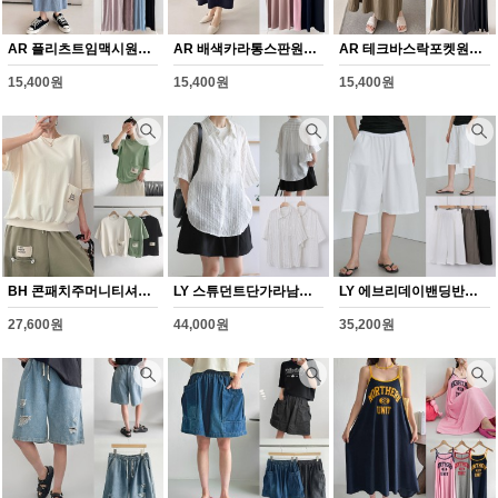
AR 플리츠트임맥시원피스(Y359H608)
AR 배색카라통스판원피스(Y360H608)
AR 테크바스락포켓원피스(Y361H608)
15,400원
15,400원
15,400원
BH 콘패치주머니티셔츠(Y351H608)
LY 스튜던트단가라남방(Y345H608)
LY 에브리데이밴딩반바지(Y346H608)
27,600원
44,000원
35,200원