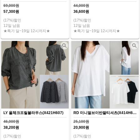
69,000원
44,000원
57,300원
36,600원
(17%)할인
(17%)할인
12일 남음
12일 남음
★특가 딜~19일 12시까지★
★특가 딜~19일 12시까지★
LY 올체크프릴블라우스(X421H607)
RD 미니멀브이반팔티셔츠(X414H607)
46,000원
25,100원
38,200원
20,900원
(17%)할인
(17%)할인