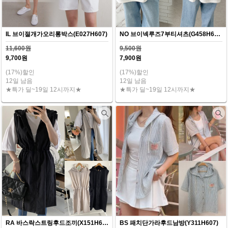
IL 브이절개가오리롱박스(E027H607)
NO 브이넥루즈7부티셔츠(G458H607)
11,600원
9,500원
9,700원
7,900원
(17%)할인
(17%)할인
12일 남음
12일 남음
★특가 딜~19일 12시까지★
★특가 딜~19일 12시까지★
RA 바스락스트링후드조끼(X151H607)
BS 패치단가라후드남방(Y311H607)