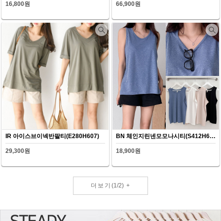
16,800원
66,900원
IR 아이스브이넥반팔티(E280H607)
BN 체인지린넨모모나시티(S412H607)
29,300원
18,900원
더보기
(
1
/
2
)
+