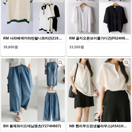
RM 사라배색카라반팔니트티(S219H607)
RM 골지오픈브이쿨가디건(F024H607)
39,800원
33,500원
BH 봉제와이드데님팬츠(Y274H607)
NB 헨리무드린넨블라우스(A541H607)