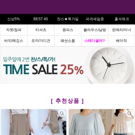
신상5%
BEST 40
찬스★특가딜
파격세일중
출석체크
자켓/점퍼
티셔츠
원피스
블라우스/남방
란제리/이너
바지/레깅스
조끼/가디건
패션소품
스테디셀러!!
베이직
[ 추천상품 ]