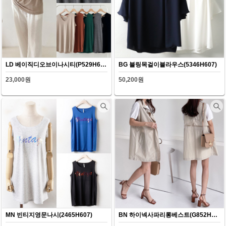
LD 베이직디오브이나시티(P529H607)
BG 블링목걸이블라우스(5346H607)
23,000원
50,200원
MN 빈티지영문나시(2465H607)
BN 하이넥사파리롱베스트(G852H607)