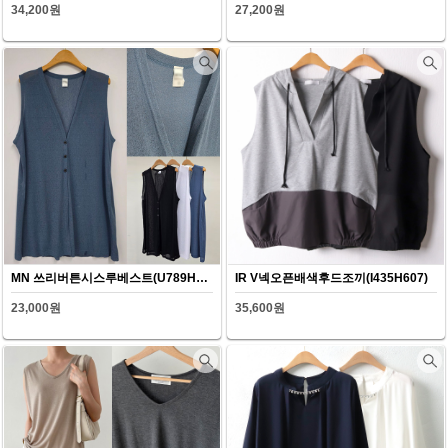
34,200원
27,200원
MN 쓰리버튼시스루베스트(U789H607)
IR V넥오픈배색후드조끼(I435H607)
23,000원
35,600원