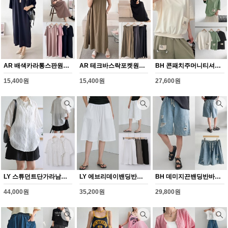
AR 배색카라통스판원피스(Y360H608)
AR 테크바스락포켓원피스(Y361H608)
BH 콘패치주머니티셔츠(Y351H608)
15,400원
15,400원
27,600원
LY 스튜던트단가라남방(Y345H608)
LY 에브리데이밴딩반바지(Y346H608)
BH 데미지끈밴딩반바지(Y347H608)
44,000원
35,200원
29,800원