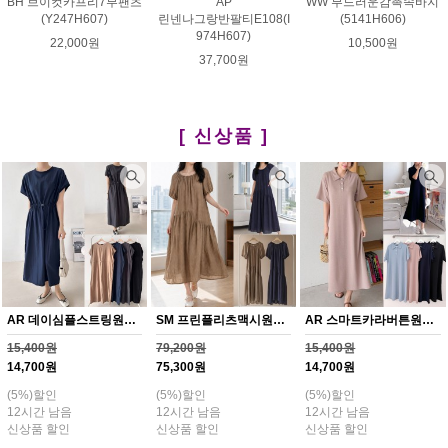
BH 브이컷카프리7부팬츠
AP
WW 부드러운감촉속바지
(Y247H607)
린넨나그랑반팔티E108(I
(5141H606)
974H607)
22,000원
10,500원
37,700원
[ 신상품 ]
AR 데이심플스트링원피스(Y371H608)
SM 프린플리츠맥시원피스(Y369H608)
AR 스마트카라버튼원피스(Y370H608)
15,400원
79,200원
15,400원
14,700원
75,300원
14,700원
(5%)할인
(5%)할인
(5%)할인
12시간 남음
12시간 남음
12시간 남음
신상품 할인
신상품 할인
신상품 할인