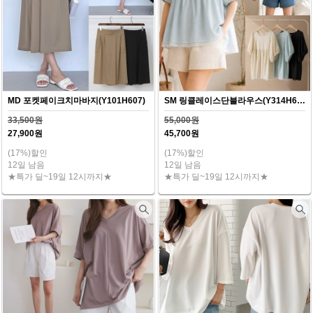
MD 포켓페이크치마바지(Y101H607)
SM 링클레이스단블라우스(Y314H607)
33,500원
55,000원
27,900원
45,700원
(17%)할인
(17%)할인
12일 남음
12일 남음
★특가 딜~19일 12시까지★
★특가 딜~19일 12시까지★