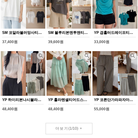
SM 코알라블러망사티셔츠(Y332H607)
SM 블루리본맨투맨티셔츠(Y333H607)
YP 겹홀터드레이프티셔츠(Y334H607)
37,400원
39,600원
33,000원
YP 하이리본나시블라우스(Y335H607)
YP 훌라텐셀티어드스커트(Y336H607)
YP 코튼단가라파자마팬츠(Y337H607)
48,400원
48,400원
55,000원
더보기
(
1
/
10
)
+