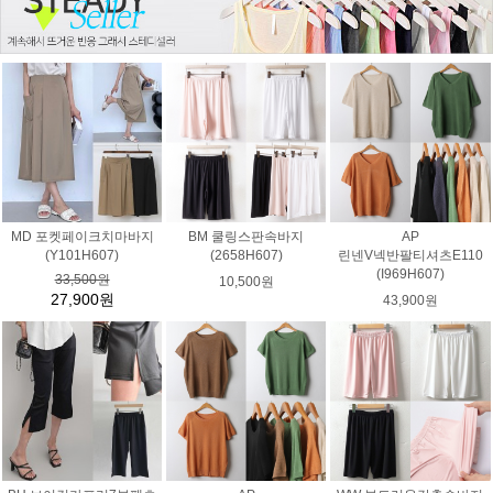
MD 포켓페이크치마바지
BM 쿨링스판속바지
AP
(Y101H607)
(2658H607)
린넨V넥반팔티셔츠E110
(I969H607)
33,500원
10,500원
27,900원
43,900원