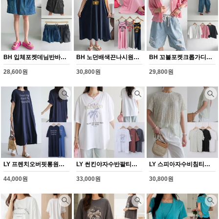
BH 입체포켓데님반바지(Y348H608)
BH 노던배색끈나시원피스(Y349H608)
BH 꼬불포켓크롭가디건(Y350H608)
28,600원
30,800원
29,800원
LY 프렌치오버핏롱원피스(Y344H608)
LY 썬킨야자수반팔티셔츠(Y342H608)
LY 스피아자수비침티셔츠(Y343H608)
44,000원
33,000원
30,800원