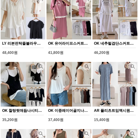
LY 리본핀탁줄블라우스(Y354H608)
OK 유어라이프스커트세트(Y355H608)
OK 네추럴겹단스커트세트(Y356H608)
48,400원
41,800원
46,200원
OK 찰랑뒷매듭나시티셔츠(Y357H608)
OK 이중레이어골지나시(Y358H608)
AR 플리츠트임맥시원피스(Y359H608)
35,200원
37,400원
15,400원