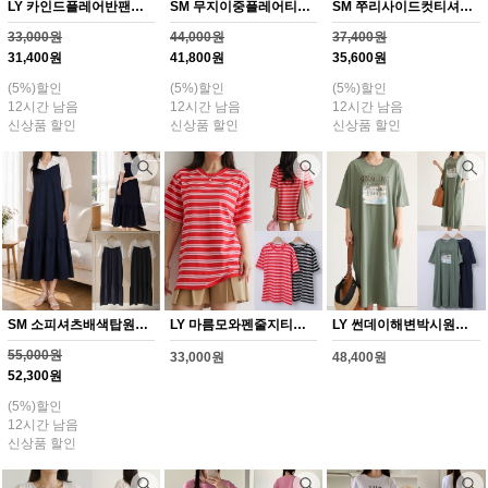
LY 카인드플레어반팬츠(Y365H608)
SM 무지이중플레어티셔츠(Y366H608)
SM 쭈리사이드컷티셔츠(Y367H608)
33,000원
44,000원
37,400원
31,400원
41,800원
35,600원
(5%)할인
(5%)할인
(5%)할인
12시간 남음
12시간 남음
12시간 남음
신상품 할인
신상품 할인
신상품 할인
SM 소피셔츠배색탑원피스(Y368H608)
LY 마름모와펜줄지티셔츠(Y352H608)
LY 썬데이해변박시원피스(Y353H608)
55,000원
33,000원
48,400원
52,300원
(5%)할인
12시간 남음
신상품 할인