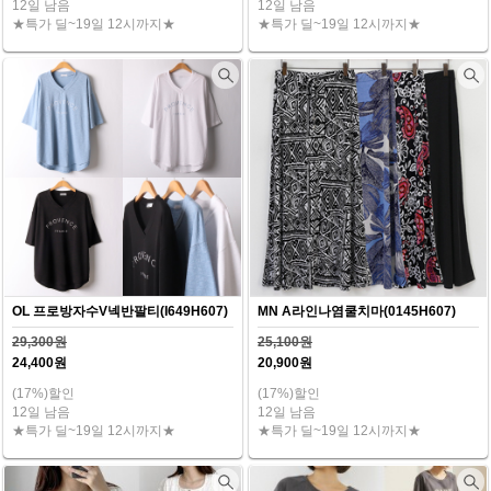
12일 남음
12일 남음
★특가 딜~19일 12시까지★
★특가 딜~19일 12시까지★
OL 프로방자수V넥반팔티(I649H607)
MN A라인나염쿨치마(0145H607)
29,300원
25,100원
24,400원
20,900원
(17%)할인
(17%)할인
12일 남음
12일 남음
★특가 딜~19일 12시까지★
★특가 딜~19일 12시까지★