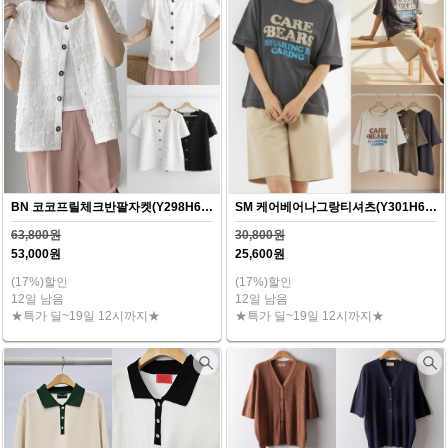
BN 코코프릴체크반팔자켓(Y298H607)
SM 케어베어나그랑티셔츠(Y301H607)
63,800원
30,800원
53,000원
25,600원
(17%)할인
(17%)할인
12일 남음
12일 남음
★특가 딜~19일 12시까지★
★특가 딜~19일 12시까지★