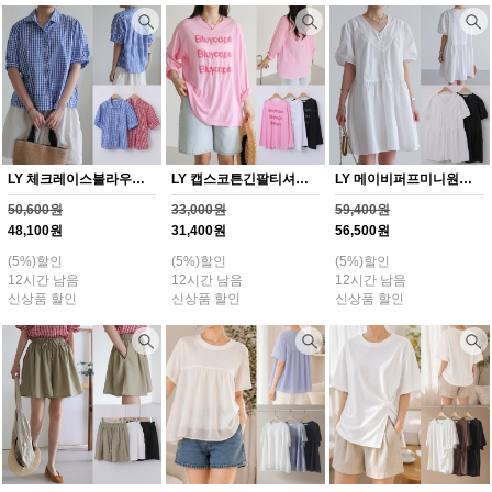
LY 체크레이스블라우스(Y363H608)
LY 캡스코튼긴팔티셔츠(Y362H608)
LY 메이비퍼프미니원피스(Y364H608)
50,600원
33,000원
59,400원
48,100원
31,400원
56,500원
(5%)할인
(5%)할인
(5%)할인
12시간 남음
12시간 남음
12시간 남음
신상품 할인
신상품 할인
신상품 할인