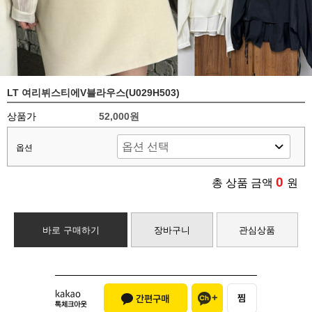
LT 여리뷔스티에V블라우스(U029H503)
상품가
52,000원
옵션
0
총 상품 금액
원
바로 구매하기
장바구니
관심상품