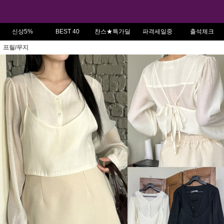
신상5%
BEST 40
찬스★특가딜
파격세일중
출석체크
프릴/무지