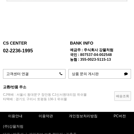
CS CENTER
BANK INFO
예금주 : 주식회사 강물처럼
02-2236-1995
국민 : 807537-04-002548
농협 : 355-0023-5115-13
고객센터 연결
상품 문의 게시판
교환/반품 주소
CJ택배 : 서울시 동대문구 장안동 CJ신서원대리점 위쉬몰
배송조회
타택배 : 경기도 구리시 토평동 136-1 위쉬몰
이용안내
이용약관
개인정보처리방침
PC버전
(주)강물처럼